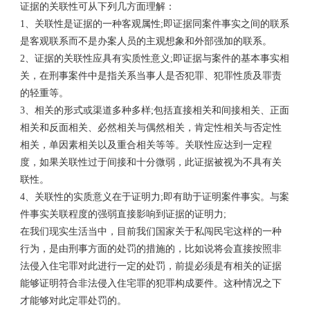
证据的关联性可从下列几方面理解：
1、关联性是证据的一种客观属性;即证据同案件事实之间的联系
是客观联系而不是办案人员的主观想象和外部强加的联系。
2、证据的关联性应具有实质性意义;即证据与案件的基本事实相
关，在刑事案件中是指关系当事人是否犯罪、犯罪性质及罪责
的轻重等。
3、相关的形式或渠道多种多样;包括直接相关和间接相关、正面
相关和反面相关、必然相关与偶然相关，肯定性相关与否定性
相关，单因素相关以及重合相关等等。关联性应达到一定程
度，如果关联性过于间接和十分微弱，此证据被视为不具有关
联性。
4、关联性的实质意义在于证明力;即有助于证明案件事实。与案
件事实关联程度的强弱直接影响到证据的证明力;
在我们现实生活当中，目前我们国家关于私闯民宅这样的一种
行为，是由刑事方面的处罚的措施的，比如说将会直接按照非
法侵入住宅罪对此进行一定的处罚，前提必须是有相关的证据
能够证明符合非法侵入住宅罪的犯罪构成要件。这种情况之下
才能够对此定罪处罚的。