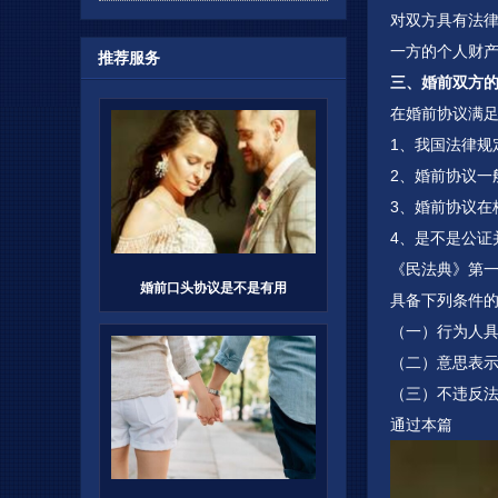
对双方具有法
一方的个人财
推荐服务
三、婚前双方
在婚前协议满
1、我国法律规
2、婚前协议
3、婚前协议
4、是不是公
《民法典》第
婚前口头协议是不是有用
具备下列条件
（一）行为人
（二）意思表
（三）不违反
通过本篇