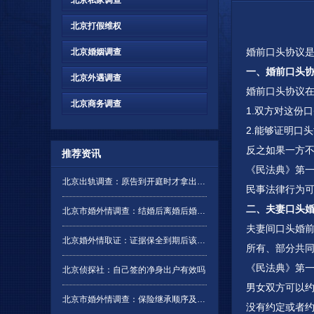
北京私家调查
北京打假维权
婚前口头协议
北京婚姻调查
一、婚前口头
北京外遇调查
婚前口头协议
北京商务调查
1.双方对这份
2.能够证明口
反之如果一方
推荐资讯
《民法典》第
北京出轨调查：原告到开庭时才拿出证据是否有效
民事法律行为
二、夫妻口头
北京市婚外情调查：结婚后离婚后婚前财产要分吗
夫妻间口头婚
北京婚外情取证：证据保全到期后该如何处理
所有、部分共
《民法典》第
北京侦探社：自己签的净身出户有效吗
男女双方可以
北京市婚外情调查：保险继承顺序及分配是怎样的
没有约定或者