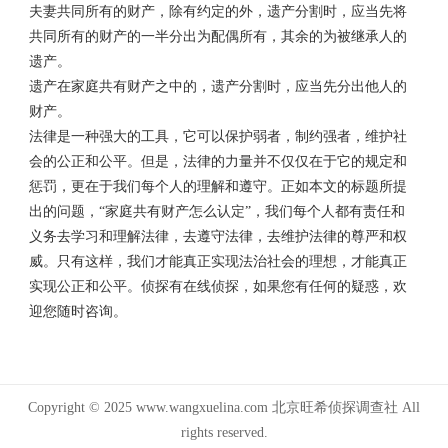
夫妻共同所有的财产，除有约定的外，遗产分割时，应当先将
共同所有的财产的一半分出为配偶所有，其余的为被继承人的
遗产。
遗产在家庭共有财产之中的，遗产分割时，应当先分出他人的
财产。
法律是一种强大的工具，它可以保护弱者，制约强者，维护社
会的公正和公平。但是，法律的力量并不仅仅在于它的规定和
惩罚，更在于我们每个人的理解和遵守。正如本文的标题所提
出的问题，“家庭共有财产怎么认定”，我们每个人都有责任和
义务去学习和理解法律，去遵守法律，去维护法律的尊严和权
威。只有这样，我们才能真正实现法治社会的理想，才能真正
实现公正和公平。侦探有在线侦探，如果您有任何的疑惑，欢
迎您随时咨询。
Copyright © 2025 www.wangxuelina.com 北京旺希侦探调查社 All
rights reserved.